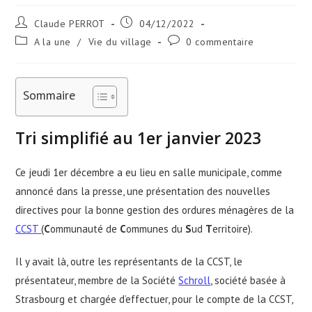
Auteur/autrice
Publication
Claude PERROT
04/12/2022
de
publiée :
Post
Commentaires
A la une
/
Vie du village
0 commentaire
la
category:
de
publication :
la
publication :
Sommaire
Tri simplifié au 1er janvier 2023
Ce jeudi 1er décembre a eu lieu en salle municipale, comme
annoncé dans la presse, une présentation des nouvelles
directives pour la bonne gestion des ordures ménagères de la
CCST
(
C
ommunauté de
C
ommunes du
S
ud
T
erritoire).
Il y avait là, outre les représentants de la CCST, le
présentateur, membre de la Société
Schroll
, société basée à
Strasbourg et chargée d’effectuer, pour le compte de la CCST,