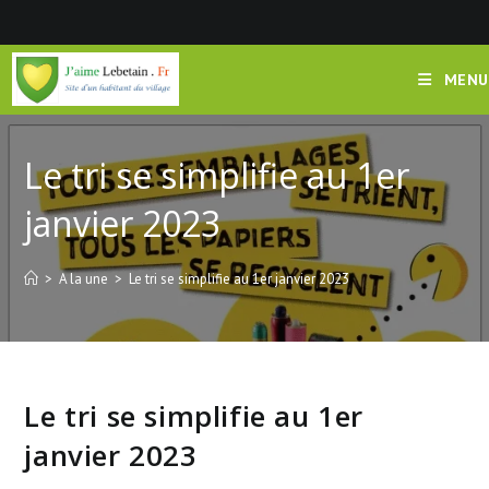
Skip
to
content
MENU
Le tri se simplifie au 1er
janvier 2023
>
A la une
>
Le tri se simplifie au 1er janvier 2023
Le tri se simplifie au 1er
janvier 2023