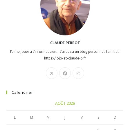
CLAUDE PERROT
J'aime jouer à l'informaticien... J'ai aussi un blog personnel, familial :
https://jojo-et-claude-p.fr
Calendrier
AOÛT 2026
L
M
M
J
V
S
D